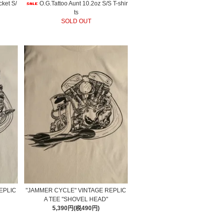
ket S/
O.G.Tattoo Aunt 10.2oz S/S T-shir
ts
SOLD OUT
EPLIC
"JAMMER CYCLE" VINTAGE REPLIC
A TEE "SHOVEL HEAD"
5,390円(税490円)