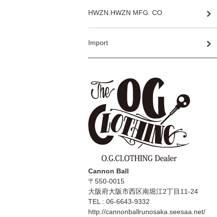
HWZN.HWZN MFG. CO
Import
Cannon Ball
〒550-0015
大阪府大阪市西区南堀江2丁目11-24
TEL : 06-6643-9332
http://cannonballrunosaka.seesaa.net/