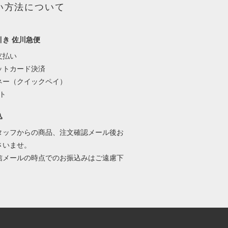
い方法について
引き 佐川急便
支払い
ットカード決済
ネー（クイックペイ）
ット
込
タッフからの商品、注文確認メール後お
さいませ。
信メールの時点でのお振込みはご遠慮下