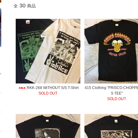
30
全
商品
RKK-268 WiTHOUT S/S T-Shirt
415 Clothing "FRISCO CHOPP
SOLD OUT
S TEE"
SOLD OUT