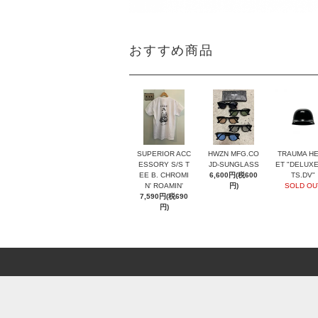
おすすめ商品
SUPERIOR ACC
HWZN MFG.CO
TRAUMA H
ESSORY S/S T
JD-SUNGLASS
ET "DELUXE
EE B. CHROMI
6,600円(税600
TS.DV"
N' ROAMIN'
円)
SOLD OU
7,590円(税690
円)