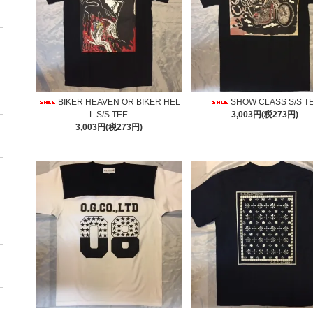
BIKER HEAVEN OR BIKER HEL
SHOW CLASS S/S T
L S/S TEE
3,003円(税273円)
3,003円(税273円)