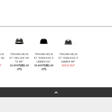
ELM
TRAUMA HELM
TRAUMA HELM
TRAUMA HELM
 NU
ET "DELUXE NU
ET "ENDLESS S
ET "ENDLESS S
TS MF"
UMMER DV"
UMMER MF"
T
33,000円(税3,00
30,800円(税2,80
SOLD OUT
0円)
0円)