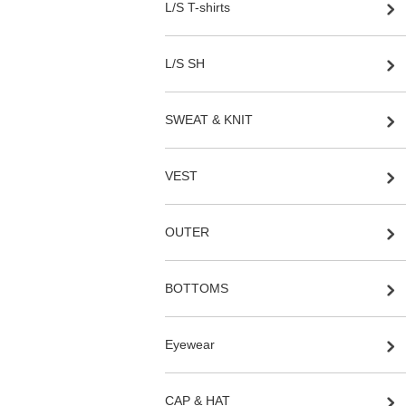
L/S T-shirts
L/S SH
SWEAT & KNIT
VEST
OUTER
BOTTOMS
Eyewear
CAP & HAT