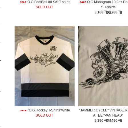
O.G.FootBall.08 S/S T-shirts
O.G.Monogram 10.2oz Poc
SOLD OUT
S T-shirts
3,168円(税288円)
"O.G.Hockey T-Shirts"White
"JAMMER CYCLE" VINTAGE R
SOLD OUT
A TEE "PAN HEAD"
5,390円(税490円)