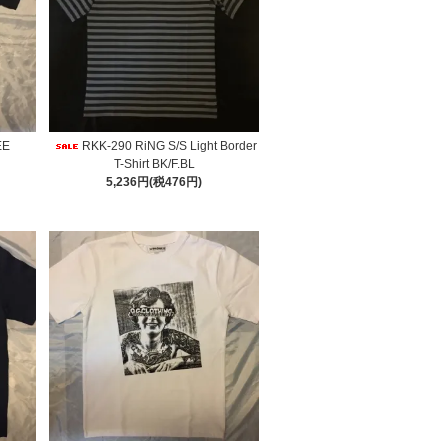
EE
RKK-290 RiNG S/S Light Border
T-Shirt BK/F.BL
5,236円(税476円)