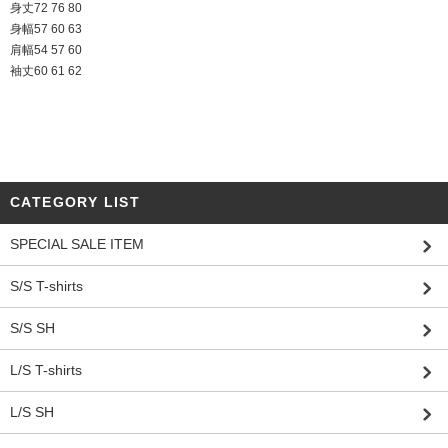
身丈72 76 80
身幅57 60 63
肩幅54 57 60
袖丈60 61 62
CATEGORY LIST
SPECIAL SALE ITEM
S/S T-shirts
S/S SH
L/S T-shirts
L/S SH