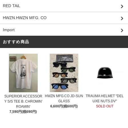
RED TAiL
HWZN.HWZN MFG. CO
Import
おすすめ商品
HWZN MFG.CO JD-SUN
TRAUMA HELMET "DEL
SUPERIOR ACCESSOR
GLASS
UXE NUTS.DV"
Y S/S TEE B. CHROMIN'
6,600円(税600円)
SOLD OUT
ROAMIN'
7,590円(税690円)